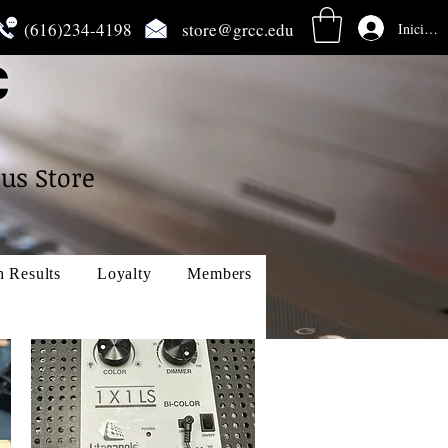
(616)234-4198
store@grcc.edu
Iniciar s
C
us Store
h Results
Loyalty
Members