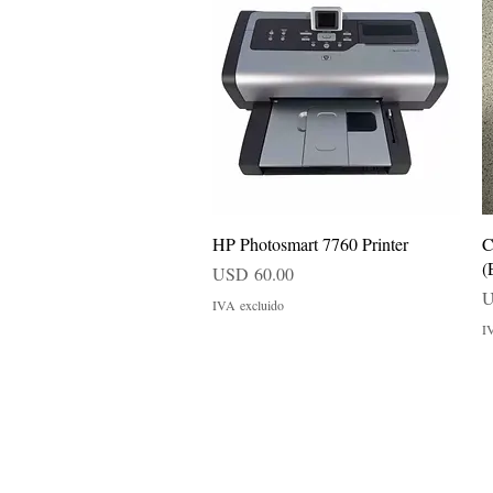
Vista rápida
HP Photosmart 7760 Printer
C
(
Precio
USD 60.00
P
U
IVA excluido
I