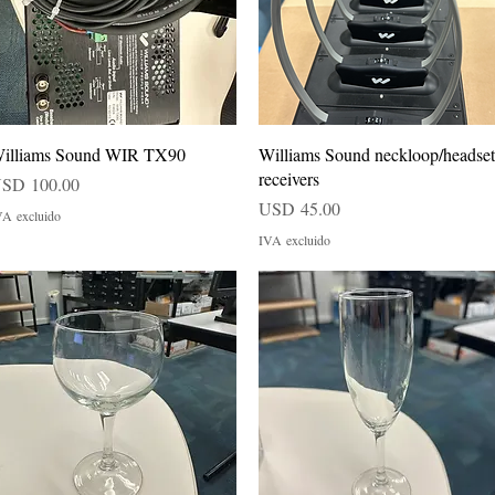
Vista rápida
Vista rápida
illiams Sound WIR TX90
Williams Sound neckloop/headset
receivers
recio
SD 100.00
Precio
USD 45.00
VA excluido
IVA excluido