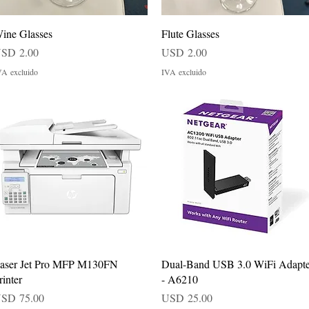
Vista rápida
Vista rápida
ine Glasses
Flute Glasses
recio
Precio
SD 2.00
USD 2.00
VA excluido
IVA excluido
Vista rápida
Vista rápida
aser Jet Pro MFP M130FN
Dual-Band USB 3.0 WiFi Adapte
rinter
- A6210
recio
Precio
SD 75.00
USD 25.00