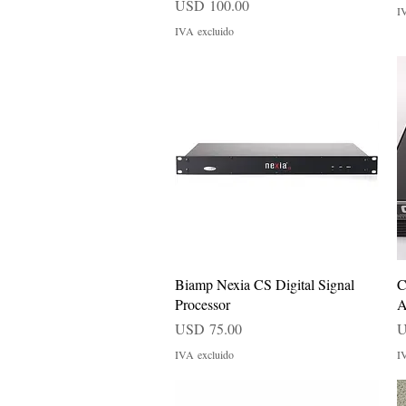
Precio
USD 100.00
I
IVA excluido
Vista rápida
Biamp Nexia CS Digital Signal
C
Processor
A
Precio
P
USD 75.00
U
IVA excluido
I