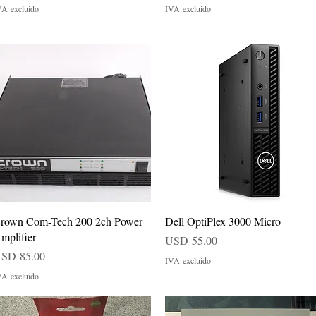
VA excluido
IVA excluido
Vista rápida
Vista rápida
rown Com-Tech 200 2ch Power
Dell OptiPlex 3000 Micro
mplifier
Precio
USD 55.00
recio
SD 85.00
IVA excluido
VA excluido