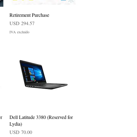
Vista rápida
Retirement Purchase
Precio
USD 294.57
IVA excluido
Vista rápida
r
Dell Latitude 3380 (Reserved for
Lydia)
Precio
USD 70.00