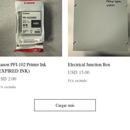
Vista rápida
Vista rápida
anon PFI-102 Printer Ink
Electrical Junction Box
EXPIRED INK)
Precio
USD 15.00
recio
SD 2.00
IVA excluido
VA excluido
Cargar más