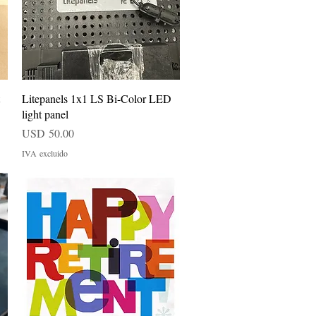
Vista rápida
Litepanels 1x1 LS Bi-Color LED
light panel
Precio
USD 50.00
IVA excluido