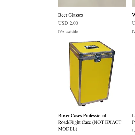
Vista rápida
Beer Glasses
W
Precio
P
USD 2.00
U
IVA excluido
I
Vista rápida
Boxer Cases Professional
L
Road/Flight Case (NOT EXACT
P
MODEL)
P
U