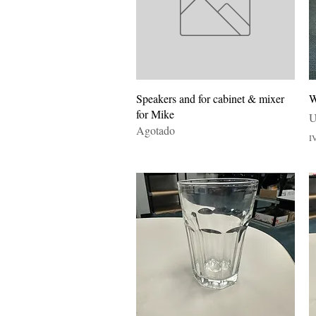
Vista rápida
Speakers and for cabinet & mixer
W
for Mike
P
U
Agotado
I