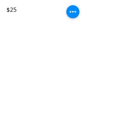
$25
Monto
$25
$50
$100
$150
$200
Cantidad
Agregar al carrito
Comprar ahora