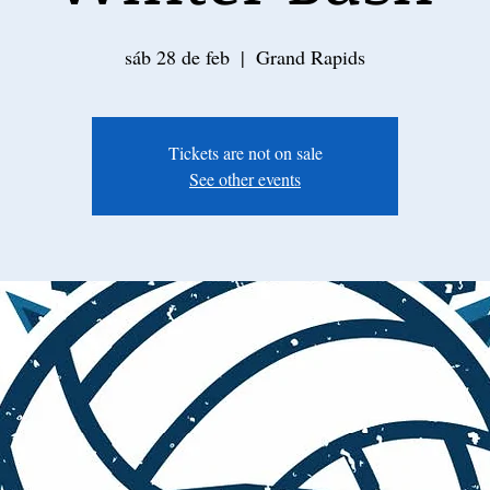
sáb 28 de feb
  |  
Grand Rapids
Tickets are not on sale
See other events