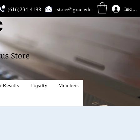
(616)234-4198
store@grcc.edu
Iniciar s
C
us Store
h Results
Loyalty
Members